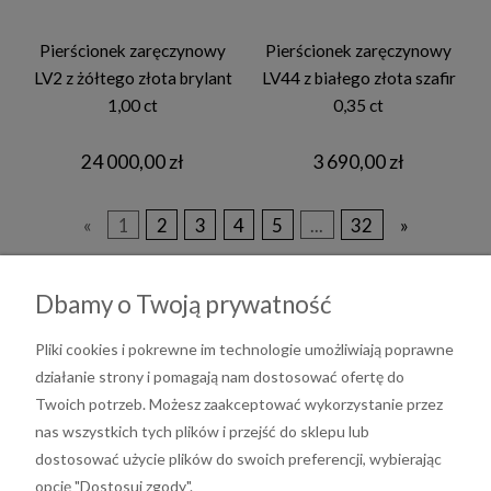
Pierścionek zaręczynowy
Pierścionek zaręczynowy
LV2 z żółtego złota brylant
LV44 z białego złota szafir
1,00 ct
0,35 ct
24 000,00 zł
3 690,00 zł
«
1
2
3
4
5
...
32
»
Dbamy o Twoją prywatność
Pliki cookies i pokrewne im technologie umożliwiają poprawne
działanie strony i pomagają nam dostosować ofertę do
Twoich potrzeb. Możesz zaakceptować wykorzystanie przez
nas wszystkich tych plików i przejść do sklepu lub
dostosować użycie plików do swoich preferencji, wybierając
opcję "Dostosuj zgody".