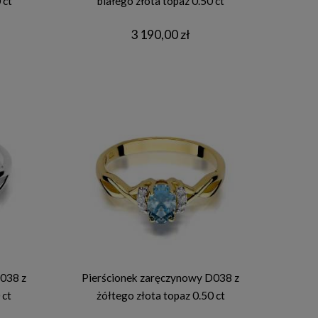
 ct
białego złota topaz 0.50 ct
3 190,00 zł
038 z
Pierścionek zaręczynowy D038 z
 ct
żółtego złota topaz 0.50 ct