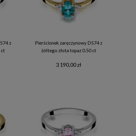
574 z
Pierścionek zaręczynowy D574 z
 ct
żółtego złota topaz 0.50 ct
3 190,00 zł