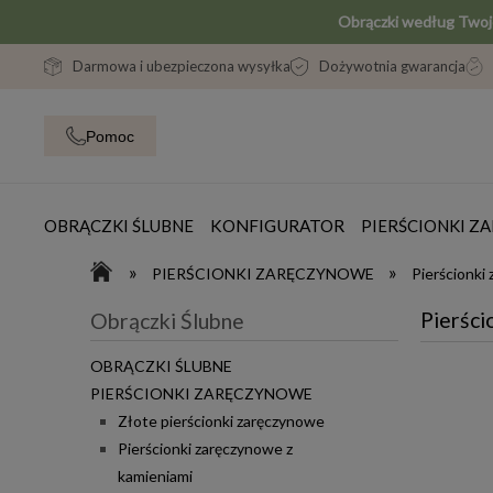
Obrączki według Two
Darmowa i ubezpieczona wysyłka
Dożywotnia gwarancja
Pomoc
OBRĄCZKI ŚLUBNE
KONFIGURATOR
PIERŚCIONKI 
»
»
PIERŚCIONKI ZARĘCZYNOWE
Pierścionki
Pierści
Obrączki Ślubne
OBRĄCZKI ŚLUBNE
PIERŚCIONKI ZARĘCZYNOWE
Złote pierścionki zaręczynowe
Pierścionki zaręczynowe z
kamieniami