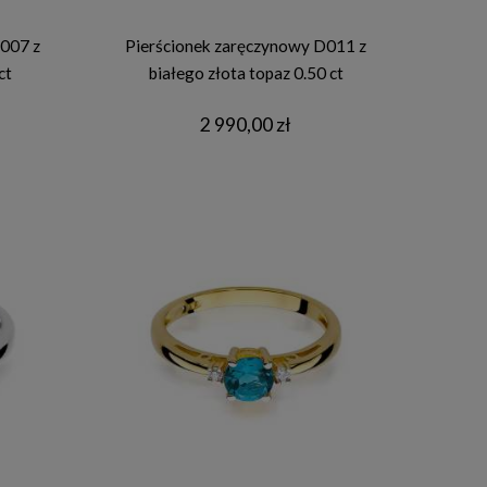
007 z
Pierścionek zaręczynowy D011 z
ct
białego złota topaz 0.50 ct
2 990,00 zł