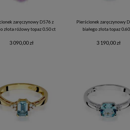
cionek zaręczynowy D576 z
Pierścionek zaręczynowy D
o złota różowy topaz 0.50 ct
białego złota topaz 0.60
3 090,00 zł
3 190,00 zł