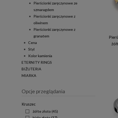
Pierścionki zaręczynowe ze
szmaragdem
Pierścionki zaręczynowe z
oliwinem
Pierścionki zaręczynowe z
granatem
Pier
Cena
żół
Styl
Kolor kamienia
ETERNITY RINGS
BIŻUTERIA
MIARKA
Opcje przeglądania
Kruszec
żółte złoto
(45)
białe złoto
(37)