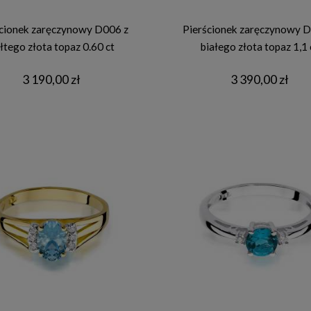
cionek zaręczynowy D006 z
Pierścionek zaręczynowy D
łtego złota topaz 0.60 ct
białego złota topaz 1,1 
3 190,00 zł
3 390,00 zł