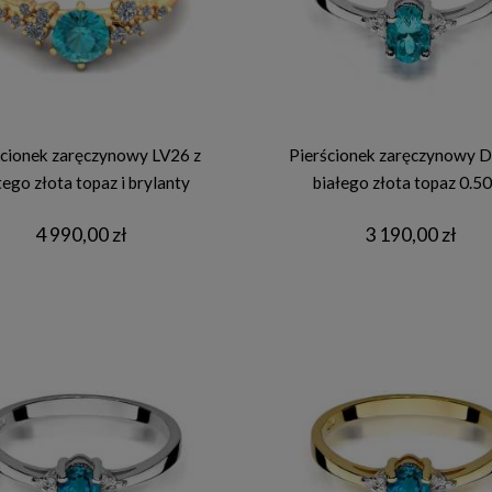
ścionek zaręczynowy LV26 z
Pierścionek zaręczynowy D
tego złota topaz i brylanty
białego złota topaz 0.50
4 990,00 zł
3 190,00 zł