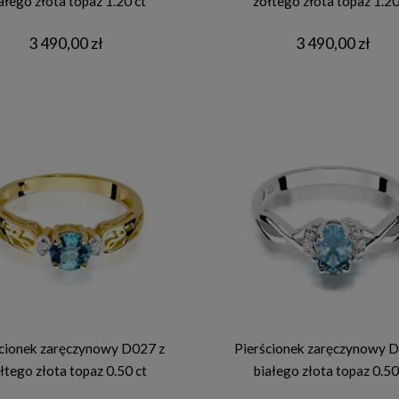
ałego złota topaz 1.20 ct
żółtego złota topaz 1.20
3 490,00 zł
3 490,00 zł
cionek zaręczynowy D027 z
Pierścionek zaręczynowy D
łtego złota topaz 0.50 ct
białego złota topaz 0.50