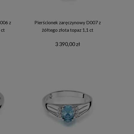
006 z
Pierścionek zaręczynowy D007 z
 ct
żółtego złota topaz 1,1 ct
3 390,00 zł