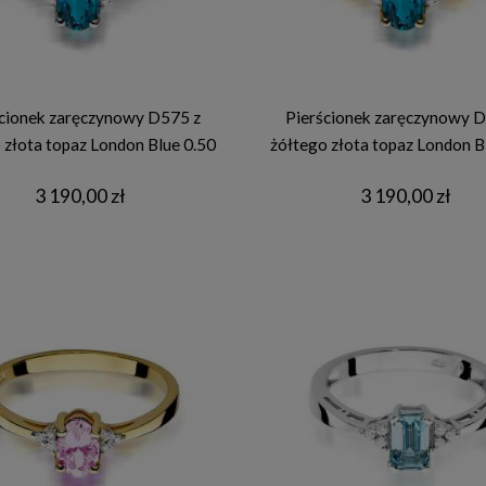
cionek zaręczynowy D575 z
Pierścionek zaręczynowy D
 złota topaz London Blue 0.50
żółtego złota topaz London B
ct
ct
3 190,00 zł
3 190,00 zł