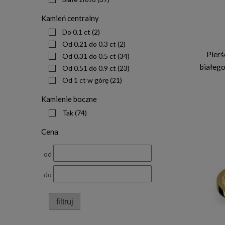
Kamień centralny
Do 0.1 ct
(2)
Od 0.21 do 0.3 ct
(2)
Pierś
Od 0.31 do 0.5 ct
(34)
białego
Od 0.51 do 0.9 ct
(23)
Od 1 ct w górę
(21)
Kamienie boczne
Tak
(74)
Cena
od
do
filtruj