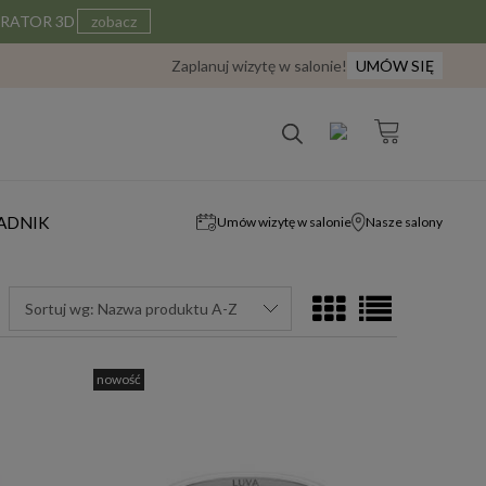
IGURATOR 3D
zobacz
Zaplanuj wizytę w salonie!
UMÓW SIĘ
ADNIK
Umów wizytę w salonie
Nasze salony
Sortuj wg:
Nazwa produktu A-Z
nowość