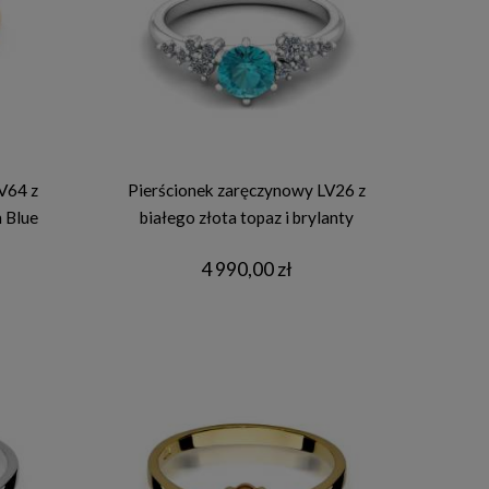
V64 z
Pierścionek zaręczynowy LV26 z
 Blue
białego złota topaz i brylanty
4 990,00 zł