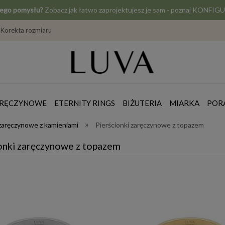
jego pomysłu?
Zobacz jak łatwo zaprojektujesz je sam - poznaj KONF
Korekta rozmiaru
ZARĘCZYNOWE
ETERNITY RINGS
BIŻUTERIA
MIARKA
POR
»
 zaręczynowe z kamieniami
Pierścionki zaręczynowe z topazem
onki zaręczynowe z topazem