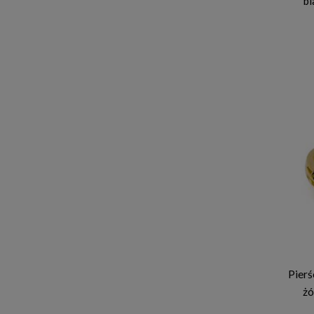
bi
Pierś
żó