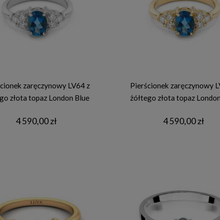
ścionek zaręczynowy LV64 z
Pierścionek zaręczynowy L
ego złota topaz London Blue
żółtego złota topaz London
4 590,00 zł
4 590,00 zł