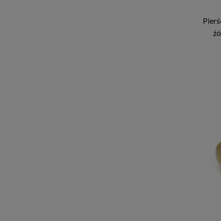
Pierś
żó