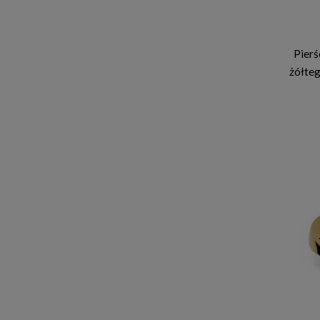
Pierś
żółteg