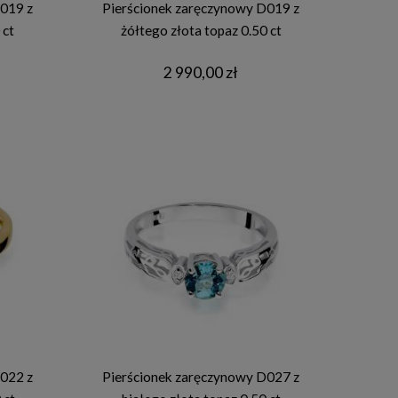
019 z
Pierścionek zaręczynowy D019 z
 ct
żółtego złota topaz 0.50 ct
2 990,00 zł
022 z
Pierścionek zaręczynowy D027 z