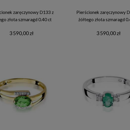
cionek zaręczynowy D133 z
Pierścionek zaręczynowy D
ego złota szmaragd 0.40 ct
żółtego złota szmaragd 0.
3 590,00 zł
3 590,00 zł