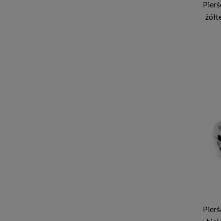
Pierś
żółt
Pierś