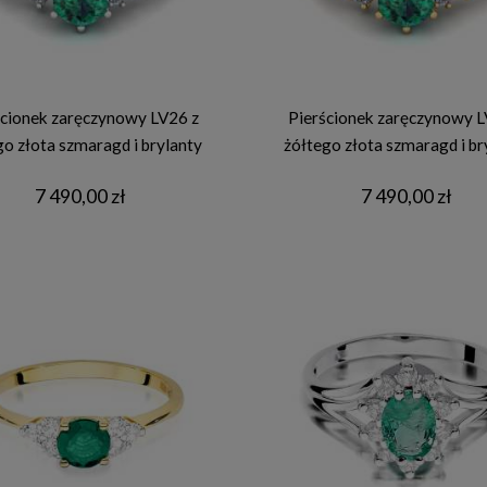
ścionek zaręczynowy LV26 z
Pierścionek zaręczynowy L
go złota szmaragd i brylanty
żółtego złota szmaragd i br
7 490,00 zł
7 490,00 zł