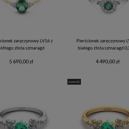
ścionek zaręczynowy LV16 z
Pierścionek zaręczynowy L
żółtego złota szmaragd
białego złota szmaragd 0,
5 690,00 zł
4 490,00 zł
nowość