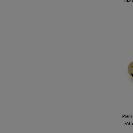
biał
Pierś
żółt