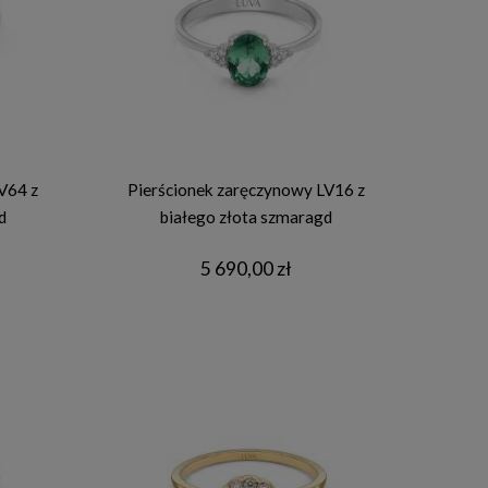
V64 z
Pierścionek zaręczynowy LV16 z
d
białego złota szmaragd
5 690,00 zł