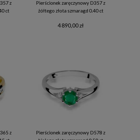
357 z
Pierścionek zaręczynowy D357 z
40 ct
żółtego złota szmaragd 0.40 ct
4 890,00 zł
365 z
Pierścionek zaręczynowy D578 z