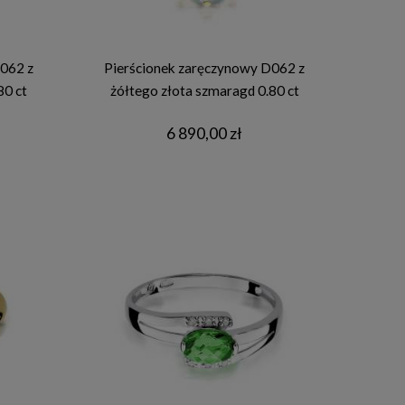
062 z
Pierścionek zaręczynowy D062 z
80 ct
żółtego złota szmaragd 0.80 ct
6 890,00 zł