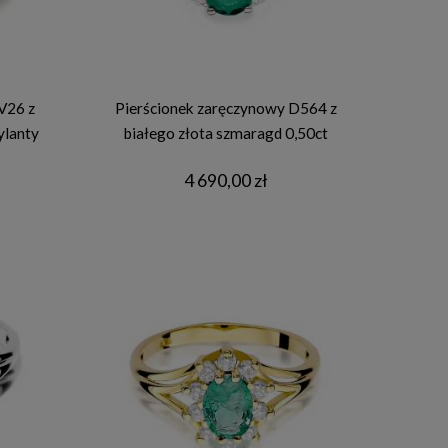
V26 z
Pierścionek zaręczynowy D564 z
ylanty
białego złota szmaragd 0,50ct
4 690,00 zł