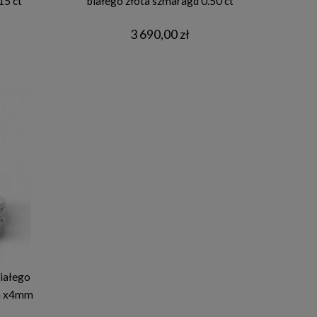
15 ct
białego złota szmaragd 0.50 ct
3 690,00 zł
białego
mm x4mm