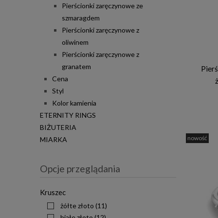
Pierścionki zaręczynowe ze
szmaragdem
Pierścionki zaręczynowe z
oliwinem
Pierścionki zaręczynowe z
granatem
Pier
Cena
Styl
Kolor kamienia
ETERNITY RINGS
BIŻUTERIA
nowość
MIARKA
Opcje przeglądania
Kruszec
żółte złoto
(11)
białe złoto
(12)