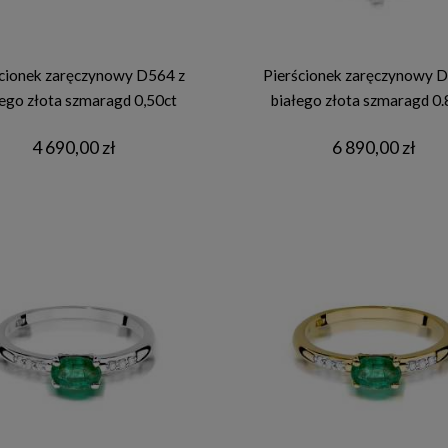
cionek zaręczynowy D564 z
Pierścionek zaręczynowy D
ego złota szmaragd 0,50ct
białego złota szmaragd 0.
4 690,00 zł
6 890,00 zł