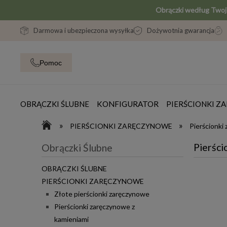
Obrączki według Two
Darmowa i ubezpieczona wysyłka
Dożywotnia gwarancja
Pomoc
OBRĄCZKI ŚLUBNE
KONFIGURATOR
PIERŚCIONKI 
»
»
PIERŚCIONKI ZARĘCZYNOWE
Pierścionki
Pierśc
Obrączki Ślubne
OBRĄCZKI ŚLUBNE
PIERŚCIONKI ZARĘCZYNOWE
Złote pierścionki zaręczynowe
Pierścionki zaręczynowe z
kamieniami