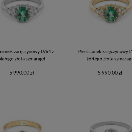
ścionek zaręczynowy LV64 z
Pierścionek zaręczynowy L
białego złota szmaragd
żółtego złota szmarag
5 990,00 zł
5 990,00 zł