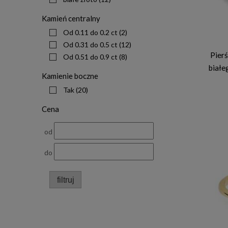
Kamień centralny
Od 0.11 do 0.2 ct
(2)
Od 0.31 do 0.5 ct
(12)
Pier
Od 0.51 do 0.9 ct
(8)
białe
Kamienie boczne
Tak
(20)
Cena
od
do
filtruj