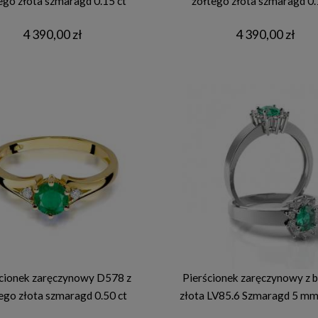
ego złota szmaragd 0.15 ct
żółtego złota szmaragd 0.
4 390,00 zł
4 390,00 zł
cionek zaręczynowy D578 z
Pierścionek zaręczynowy z 
ego złota szmaragd 0.50 ct
złota LV85.6 Szmaragd 5 