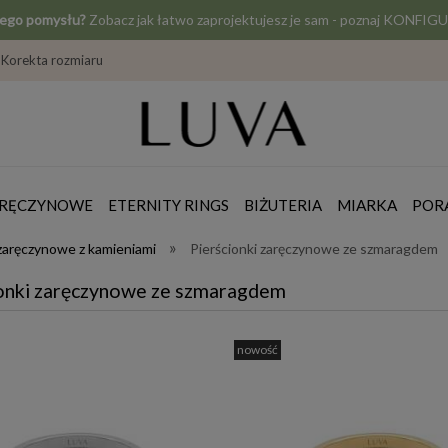
jego pomysłu?
Zobacz jak łatwo zaprojektujesz je sam - poznaj KONF
Korekta rozmiaru
ZARĘCZYNOWE
ETERNITY RINGS
BIŻUTERIA
MIARKA
POR
»
 zaręczynowe z kamieniami
Pierścionki zaręczynowe ze szmaragdem
ionki zaręczynowe ze szmaragdem
nowość