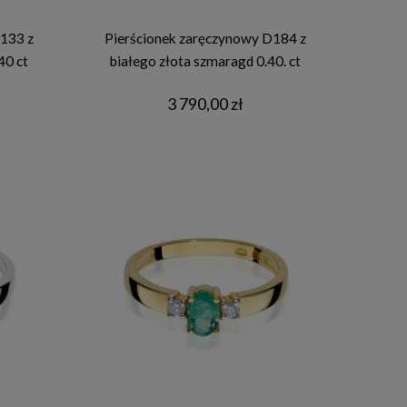
133 z
Pierścionek zaręczynowy D184 z
40 ct
białego złota szmaragd 0.40. ct
3 790,00 zł