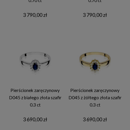
0.70 ct
0.70 ct
3 790,00 zł
3 790,00 zł
Pierścionek zaręczynowy
Pierścionek zaręczynowy
D045 z białego złota szafir
D045 z żółtego złota szafir
0.3 ct
0.3 ct
3 690,00 zł
3 690,00 zł