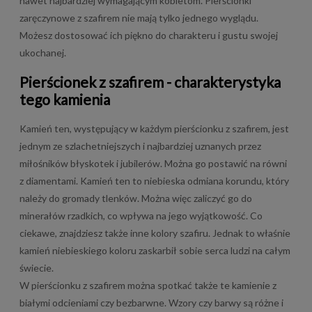
nawet najbardziej wymagającym kobietom. Pierścionki
zaręczynowe z szafirem nie mają tylko jednego wyglądu.
Możesz dostosować ich piękno do charakteru i gustu swojej
ukochanej.
Pierścionek z szafirem - charakterystyka
tego kamienia
Kamień ten, występujący w każdym pierścionku z szafirem, jest
jednym ze szlachetniejszych i najbardziej uznanych przez
miłośników błyskotek i jubilerów. Można go postawić na równi
z diamentami. Kamień ten to niebieska odmiana korundu, który
należy do gromady tlenków. Można więc zaliczyć go do
minerałów rzadkich, co wpływa na jego wyjątkowość. Co
ciekawe, znajdziesz także inne kolory szafiru. Jednak to właśnie
kamień niebieskiego koloru zaskarbił sobie serca ludzi na całym
świecie.
W pierścionku z szafirem można spotkać także te kamienie z
białymi odcieniami czy bezbarwne. Wzory czy barwy są różne i