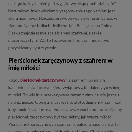
dlatego każdy kamień jest wyjątkowy. Skąd pochodzi szafir?
Naturalnym środowiskiem występowania tego kamieni jest
skała magmowa. Najczęściej wydobywa się je na Sri Lance, w
Kambodży oraz Indiach. Jeśli chodzi o Polskę, to na Dolnym
Śląsku znajdziesz miejsca z białymi szafirami, a także
przezroczystymi. Warto też wiedzieć, ze szafir może być
pozyskiwany syntetycznie.
Pierścionek zaręczynowy z szafirem w
imię miłości
Każdy
pierścionek zaręczynowy
- z szafirem lub innym
kamieniem szlachetnym - jest wyjątkowy, bo dajemy go w imię
miłości. To właśnie przekazywane razem z nim uczucie jest tu
najważniejsze. Obojętne, czy jest to złoto, diamenty, szafir czy
inny kamień szlachetny. Jednak zawsze warto postarać się, aby
pierścionek zaręczynowy był tak piękny, jak Wasza miłość.
Pierścionek zaręczynowy z szafirem idealnie wpasuje się w to,
co chcesz przekazać swojej drugiej połówce. Choć zwykle