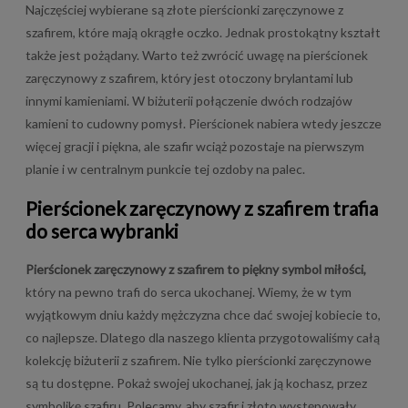
Najczęściej wybierane są złote pierścionki zaręczynowe z
szafirem, które mają okrągłe oczko. Jednak prostokątny kształt
także jest pożądany. Warto też zwrócić uwagę na pierścionek
zaręczynowy z szafirem, który jest otoczony brylantami lub
innymi kamieniami. W biżuterii połączenie dwóch rodzajów
kamieni to cudowny pomysł. Pierścionek nabiera wtedy jeszcze
więcej gracji i piękna, ale szafir wciąż pozostaje na pierwszym
planie i w centralnym punkcie tej ozdoby na palec.
Pierścionek zaręczynowy z szafirem trafia
do serca wybranki
Pierścionek zaręczynowy z szafirem to piękny symbol miłości,
który na pewno trafi do serca ukochanej. Wiemy, że w tym
wyjątkowym dniu każdy mężczyzna chce dać swojej kobiecie to,
co najlepsze. Dlatego dla naszego klienta przygotowaliśmy całą
kolekcję biżuterii z szafirem. Nie tylko pierścionki zaręczynowe
są tu dostępne. Pokaż swojej ukochanej, jak ją kochasz, przez
symbolikę szafiru. Polecamy, aby szafir i złoto występowały