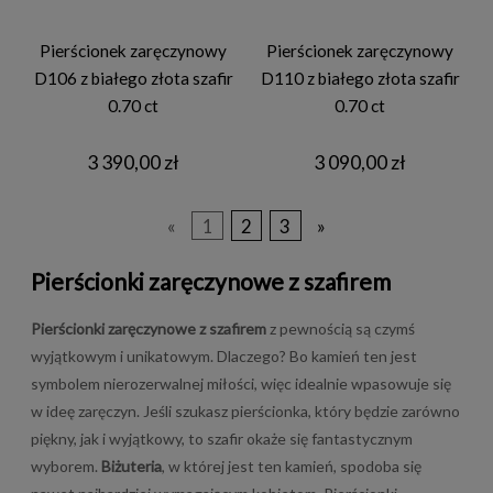
Pierścionek zaręczynowy
Pierścionek zaręczynowy
D106 z białego złota szafir
D110 z białego złota szafir
0.70 ct
0.70 ct
3 390,00 zł
3 090,00 zł
«
1
2
3
»
Pierścionki zaręczynowe z szafirem
Pierścionki zaręczynowe z szafirem
z pewnością są czymś
wyjątkowym i unikatowym. Dlaczego? Bo kamień ten jest
symbolem nierozerwalnej miłości, więc idealnie wpasowuje się
w ideę zaręczyn. Jeśli szukasz pierścionka, który będzie zarówno
piękny, jak i wyjątkowy, to szafir okaże się fantastycznym
wyborem.
Biżuteria
, w której jest ten kamień, spodoba się