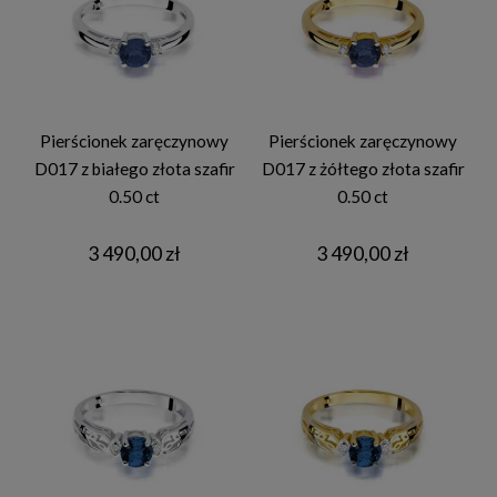
Pierścionek zaręczynowy
Pierścionek zaręczynowy
D017 z białego złota szafir
D017 z żółtego złota szafir
0.50 ct
0.50 ct
3 490,00 zł
3 490,00 zł