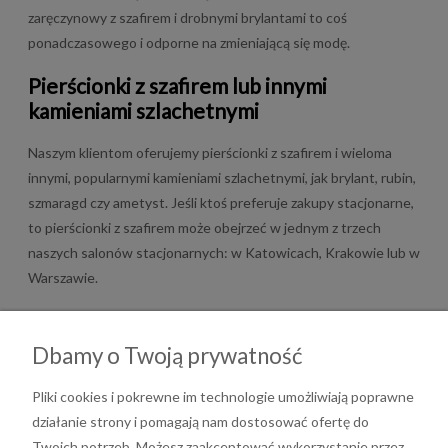
zaręczynowy z szafirem i drobnymi brylantami to coś
ponadczasowego i odporne na zmieniającą się modę.
Pierścionki z szafirem lub innymi
kamieniami szlachetnymi
Naszym klientom oferujemy pierścionki z szafirem i wieloma
innymi, popularnymi kamieniami szlachetnymi, jak brylant, rubin,
szmaragd czy ametyst. Jeśli ktoś preferuje zakupy stacjonarne,
to pierścionki z szafirem może obejrzeć w jednym z trzech
naszych salonów stacjonarnych: w Katowicach, Krakowie lub w
Warszawie.
Dbamy o Twoją prywatność
Pliki cookies i pokrewne im technologie umożliwiają poprawne
działanie strony i pomagają nam dostosować ofertę do
Twoich potrzeb. Możesz zaakceptować wykorzystanie przez