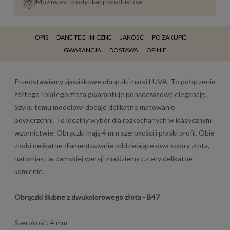
Możliwość modyfikacji produktów
OPIS
DANE TECHNICZNE
JAKOŚĆ
PO ZAKUPIE
GWARANCJA
DOSTAWA
OPINIE
Przedstawiamy zjawiskowe obrączki marki LUVA. To połączenie
żółtego i białego złota gwarantuje ponadczasową elegancję.
Szyku temu modelowi dodaje delikatne matowanie
powierzchni. To idealny wybór dla rozkochanych w klasycznym
wzornictwie. Obrączki mają 4 mm szerokości i płaski profil. Obie
zdobi delikatne diamentowanie oddzielające dwa kolory złota,
natomiast w damskiej wersji znajdziemy cztery delikatne
kamienie.
Obrączki ślubne z dwukolorowego złota - B47
Szerokość: 4 mm