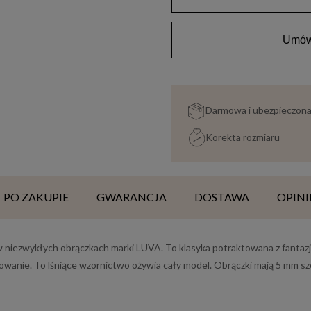
Umów 
Darmowa i ubezpieczon
Korekta rozmiaru
PO ZAKUPIE
GWARANCJA
DOSTAWA
OPINI
 w niezwykłych obrączkach marki LUVA. To klasyka potraktowana z fanta
towanie. To lśniące wzornictwo ożywia cały model. Obrączki mają 5 mm sz