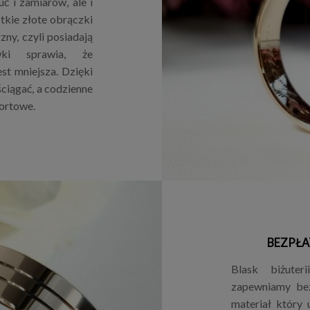
ć i zamiarów, ale i
tkie złote obrączki
ny, czyli posiadają
wki sprawia, że
est mniejsza. Dzięki
ściągać, a codzienne
ortowe.
BEZPŁA
Blask biżuter
zapewniamy bez
materiał który