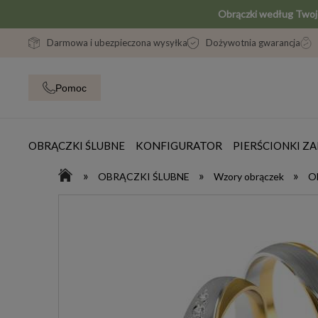
Obrączki według Two
Darmowa i ubezpieczona wysyłka
Dożywotnia gwarancja
Pomoc
OBRĄCZKI ŚLUBNE
KONFIGURATOR
PIERŚCIONKI 
»
»
»
OBRĄCZKI ŚLUBNE
Wzory obrączek
Ob