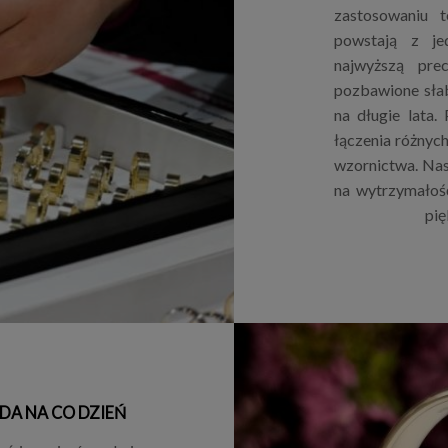
zastosowaniu 
powstają z je
najwyższą pre
pozbawione sła
na długie lata.
łączenia różnyc
wzornictwa. Nas
na wytrzymałoś
pię
DA NA CO DZIEŃ