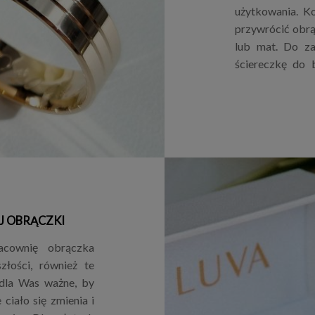
użytkowania. Ko
przywrócić obrą
lub mat. Do za
ściereczkę do b
J OBRĄCZKI
acownię obrączka
złości, również te
 dla Was ważne, by
ciało się zmienia i