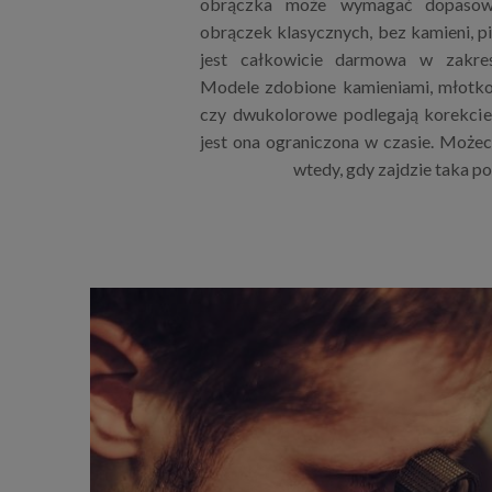
obrączka może wymagać dopasowa
obrączek klasycznych, bez kamieni, p
jest całkowicie darmowa w zakres
Modele zdobione kamieniami, młotk
czy dwukolorowe podlegają korekcie 
jest ona ograniczona w czasie. Możeci
wtedy, gdy zajdzie taka p