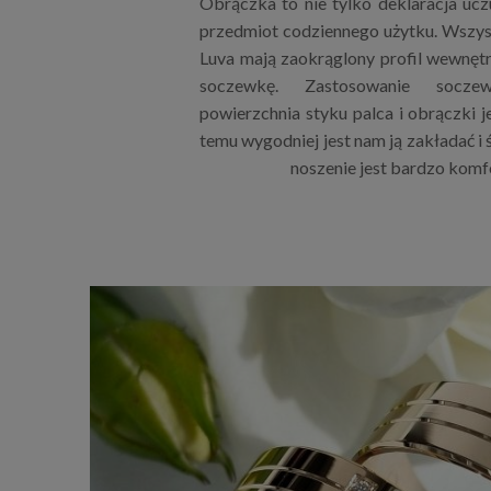
Obrączka to nie tylko deklaracja uczu
przedmiot codziennego użytku. Wszys
Luva mają zaokrąglony profil wewnętrz
soczewkę. Zastosowanie socze
powierzchnia styku palca i obrączki j
temu wygodniej jest nam ją zakładać i 
noszenie jest bardzo komf