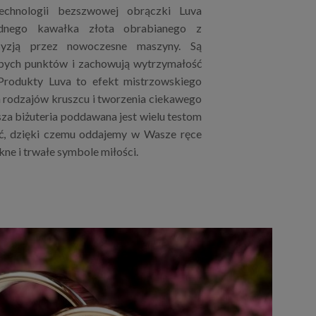
technologii bezszwowej obrączki Luva
dnego kawałka złota obrabianego z
cyzją przez nowoczesne maszyny. Są
bych punktów i zachowują wytrzymałość
 Produkty Luva to efekt mistrzowskiego
h rodzajów kruszcu i tworzenia ciekawego
za biżuteria poddawana jest wielu testom
ć, dzięki czemu oddajemy w Wasze ręce
kne i trwałe symbole miłości.