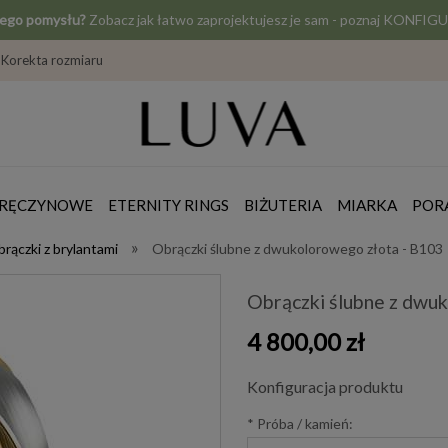
jego pomysłu?
Zobacz jak łatwo zaprojektujesz je sam - poznaj KONF
Korekta rozmiaru
ZARĘCZYNOWE
ETERNITY RINGS
BIŻUTERIA
MIARKA
POR
»
rączki z brylantami
Obrączki ślubne z dwukolorowego złota - B103
Obrączki ślubne z dwu
4 800,00 zł
Konfiguracja produktu
*
Próba / kamień: