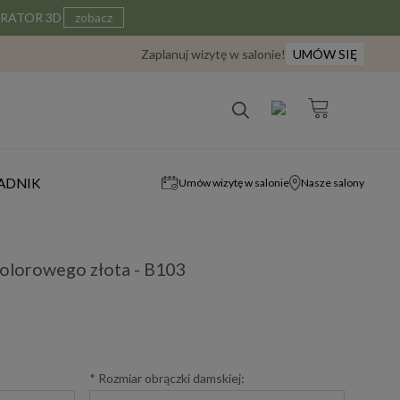
IGURATOR 3D
zobacz
Zaplanuj wizytę w salonie!
UMÓW SIĘ
ADNIK
Umów wizytę w salonie
Nasze salony
kolorowego złota - B103
*
Rozmiar obrączki damskiej: