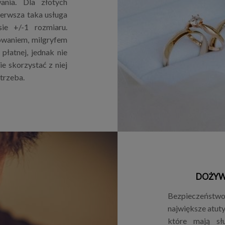
nia. Dla złotych
ierwsza taka usługa
ie +/-1 rozmiaru.
owaniem, milgryfem
płatnej, jednak nie
e skorzystać z niej
otrzeba.
DOŻYW
Bezpieczeństw
największe atut
które mają sł