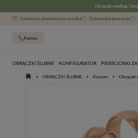
Obrączki według Two
Darmowa i ubezpieczona wysyłka
Dożywotnia gwarancja
Pomoc
OBRĄCZKI ŚLUBNE
KONFIGURATOR
PIERŚCIONKI 
»
»
»
OBRĄCZKI ŚLUBNE
Kruszec
Obrączki 