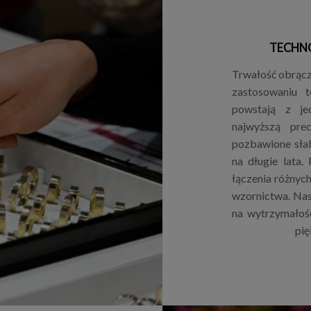
TECHN
Trwałość obrącze
zastosowaniu 
powstają z je
najwyższą pre
pozbawione sła
na długie lata.
łączenia różnyc
wzornictwa. Nas
na wytrzymałoś
pię