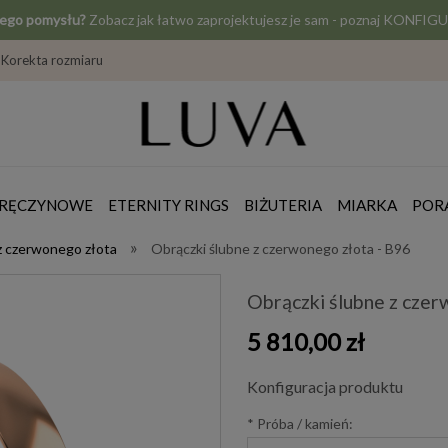
jego pomysłu?
Zobacz jak łatwo zaprojektujesz je sam - poznaj KONF
Korekta rozmiaru
ZARĘCZYNOWE
ETERNITY RINGS
BIŻUTERIA
MIARKA
POR
»
z czerwonego złota
Obrączki ślubne z czerwonego złota - B96
Obrączki ślubne z czer
5 810,00 zł
Konfiguracja produktu
*
Próba / kamień: