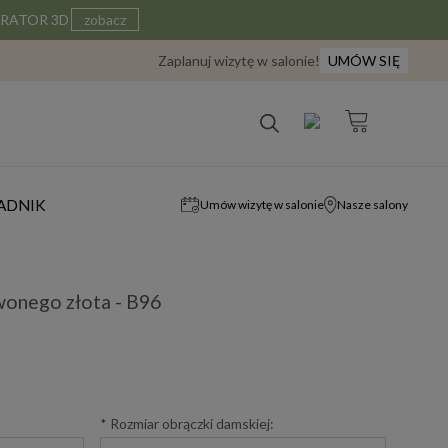
IGURATOR 3D
zobacz
Zaplanuj wizytę w salonie!
UMÓW SIĘ
ADNIK
Umów wizytę w salonie
Nasze salony
wonego złota - B96
*
Rozmiar obrączki damskiej: