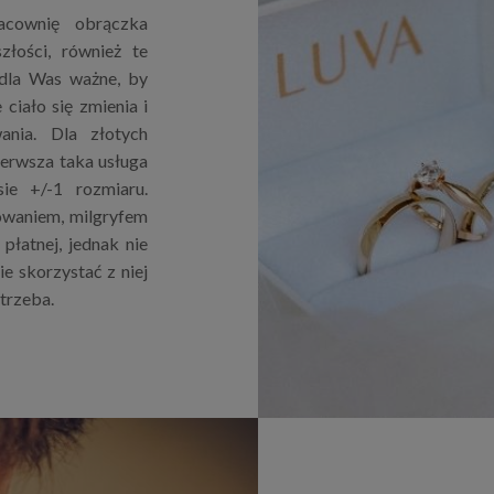
acownię obrączka
złości, również te
 dla Was ważne, by
ciało się zmienia i
nia. Dla złotych
ierwsza taka usługa
ie +/-1 rozmiaru.
owaniem, milgryfem
płatnej, jednak nie
e skorzystać z niej
otrzeba.