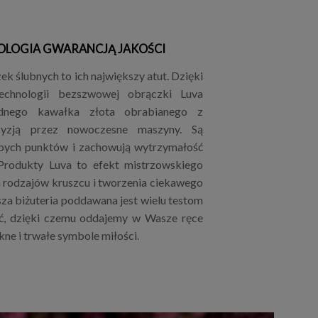
OLOGIA GWARANCJĄ JAKOŚCI
k ślubnych to ich największy atut. Dzięki
technologii bezszwowej obrączki Luva
dnego kawałka złota obrabianego z
cyzją przez nowoczesne maszyny. Są
bych punktów i zachowują wytrzymałość
 Produkty Luva to efekt mistrzowskiego
h rodzajów kruszcu i tworzenia ciekawego
za biżuteria poddawana jest wielu testom
ć, dzięki czemu oddajemy w Wasze ręce
kne i trwałe symbole miłości.