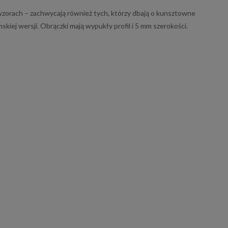
zorach – zachwycają również tych, którzy dbają o kunsztowne
ej wersji. Obrączki mają wypukły profil i 5 mm szerokości.