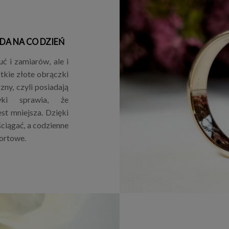
DA NA CO DZIEŃ
ć i zamiarów, ale i
tkie złote obrączki
ny, czyli posiadają
wki sprawia, że
est mniejsza. Dzięki
ściągać, a codzienne
ortowe.