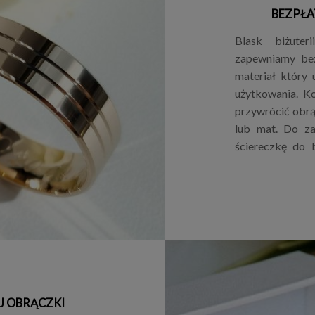
BEZPŁA
Blask biżuter
zapewniamy bez
materiał który
użytkowania. Ko
przywrócić obrą
lub mat. Do za
ściereczkę do b
J OBRĄCZKI