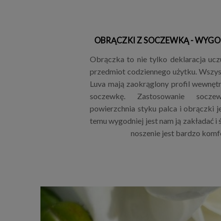
OBRĄCZKI Z SOCZEWKĄ - WYGO
Obrączka to nie tylko deklaracja uczu
przedmiot codziennego użytku. Wszys
Luva mają zaokrąglony profil wewnętrz
soczewkę. Zastosowanie socze
powierzchnia styku palca i obrączki j
temu wygodniej jest nam ją zakładać i 
noszenie jest bardzo komf