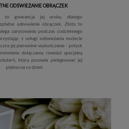
TNE ODŚWIEŻANIE OBRĄCZEK
ii to gwarancja jej uroku, dlatego
płatne odnowienie obrączek. Złoto to
 ulega zarysowaniu podczas codziennego
rzystając z usługi odświeżania możecie
czce jej pierwotne wykończenie - połysk
mówienia dołączamy również specjalną
iżuterii, która pozwala pielęgnować jej
piękno na co dzień.