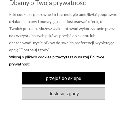
Dbamy o Twoją prywatność
Pliki cookies i pokrewne im technologie umożliwiają poprawne
działanie strony i pomagają nam dostosować ofertę do
Twoich potrzeb. Możesz zaakceptować wykorzystanie przez
nas wszystkich tych plików i przejść do sklepu lub
dostosować użycie plików do swoich preferencji, wybierając
opcję "Dostosuj zgody".
Informacje
Więcej o plikach cookies przeczytasz w naszej Polityce
prywatności.
Moje konto
przejdź do sklepu
Pomoc
dostosuj zgody
LUVA
pokaż pełną wersję strony
Sklep internetowy Shoper Premium