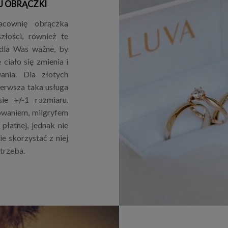
J OBRĄCZKI
acownię obrączka
złości, również te
 dla Was ważne, by
ciało się zmienia i
nia. Dla złotych
ierwsza taka usługa
ie +/-1 rozmiaru.
owaniem, milgryfem
płatnej, jednak nie
e skorzystać z niej
otrzeba.