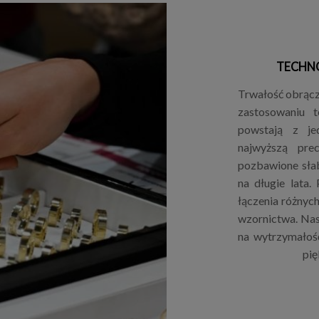
TECHN
Trwałość obrącze
zastosowaniu 
powstają z je
najwyższą pre
pozbawione sła
na długie lata.
łączenia różnyc
wzornictwa. Nas
na wytrzymałoś
pię