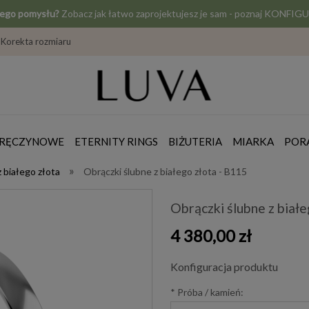
jego pomysłu?
Zobacz jak łatwo zaprojektujesz je sam - poznaj KONF
Korekta rozmiaru
ZARĘCZYNOWE
ETERNITY RINGS
BIŻUTERIA
MIARKA
POR
»
z białego złota
Obrączki ślubne z białego złota - B115
Obrączki ślubne z białe
4 380,00 zł
Konfiguracja produktu
*
Próba / kamień: