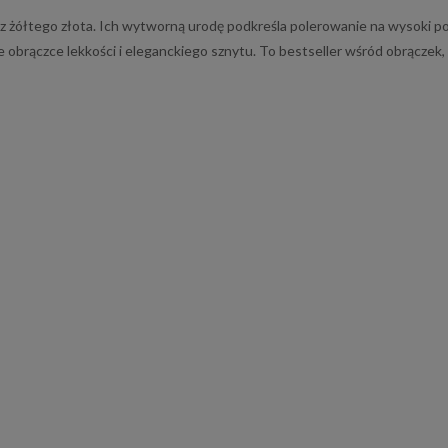
ółtego złota. Ich wytworną urodę podkreśla polerowanie na wysoki połys
 obrączce lekkości i eleganckiego sznytu. To bestseller wśród obrączek,