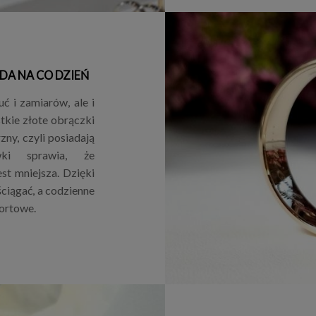
DA NA CO DZIEŃ
ć i zamiarów, ale i
tkie złote obrączki
ny, czyli posiadają
wki sprawia, że
est mniejsza. Dzięki
ściągać, a codzienne
ortowe.