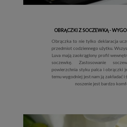
OBRĄCZKI Z SOCZEWKĄ - WYGO
Obrączka to nie tylko deklaracja uczu
przedmiot codziennego użytku. Wszys
Luva mają zaokrąglony profil wewnętrz
soczewkę. Zastosowanie socze
powierzchnia styku palca i obrączki j
temu wygodniej jest nam ją zakładać i 
noszenie jest bardzo komf