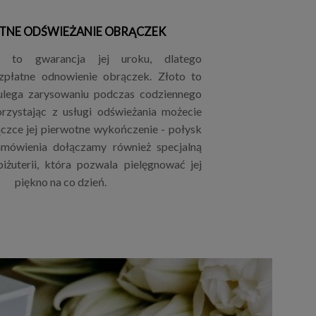
TNE ODŚWIEŻANIE OBRĄCZEK
ii to gwarancja jej uroku, dlatego
płatne odnowienie obrączek. Złoto to
 ulega zarysowaniu podczas codziennego
rzystając z usługi odświeżania możecie
czce jej pierwotne wykończenie - połysk
mówienia dołączamy również specjalną
iżuterii, która pozwala pielęgnować jej
piękno na co dzień.