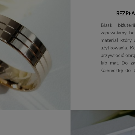
BEZPŁA
Blask biżuter
zapewniamy bez
materiał który
użytkowania. Ko
przywrócić obrą
lub mat. Do za
ściereczkę do b