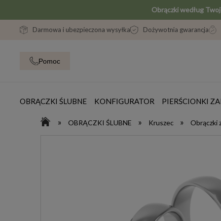
Obrączki według Two
Darmowa i ubezpieczona wysyłka
Dożywotnia gwarancja
Pomoc
OBRĄCZKI ŚLUBNE
KONFIGURATOR
PIERŚCIONKI 
»
»
»
OBRĄCZKI ŚLUBNE
Kruszec
Obrączki 