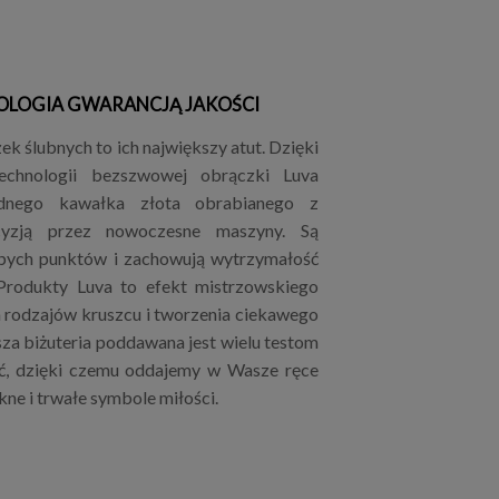
OLOGIA GWARANCJĄ JAKOŚCI
k ślubnych to ich największy atut. Dzięki
technologii bezszwowej obrączki Luva
dnego kawałka złota obrabianego z
cyzją przez nowoczesne maszyny. Są
bych punktów i zachowują wytrzymałość
 Produkty Luva to efekt mistrzowskiego
h rodzajów kruszcu i tworzenia ciekawego
za biżuteria poddawana jest wielu testom
ć, dzięki czemu oddajemy w Wasze ręce
kne i trwałe symbole miłości.