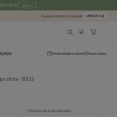
IGURATOR 3D
zobacz
Zaplanuj wizytę w salonie!
UMÓW SIĘ
ADNIK
Umów wizytę w salonie
Nasze salony
go złota - B115
*
Rozmiar obrączki damskiej: