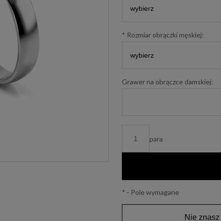
*
Rozmiar obrączki męskiej:
Grawer na obrączce damskiej:
para
*
- Pole wymagane
Nie znasz