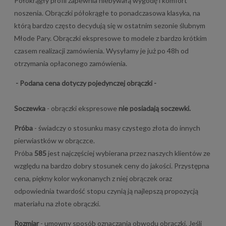
Półokrągły profil zapewnia niebywałą wygodę i komfort
noszenia. Obrączki półokrągłe to ponadczasowa klasyka, na
którą bardzo często decydują się w ostatnim sezonie ślubnym
Młode Pary. Obrączki ekspresowe to modele z bardzo krótkim
czasem realizacji zamówienia. Wysyłamy je już po 48h od
otrzymania opłaconego zamówienia.
- Podana cena dotyczy pojedynczej obrączki -
Soczewka
- obrączki ekspresowe
nie posiadają soczewki.
Próba
- świadczy o stosunku masy czystego złota do innych
pierwiastków w obrączce.
Próba
585
jest najczęściej wybierana przez naszych klientów ze
względu na bardzo dobry stosunek ceny do jakości. Przystępna
cena, piękny kolor wykonanych z niej obrączek oraz
odpowiednia twardość stopu czynią ją najlepszą propozycją
materiału na złote obrączki.
Rozmiar
- umowny sposób oznaczania obwodu obrączki. Jeśli