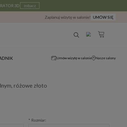
IGURATOR 3D
zobacz
Zaplanuj wizytę w salonie!
UMÓW SIĘ
ADNIK
Umów wizytę w salonie
Nasze salony
alnym, różowe złoto
*
Rozmiar: