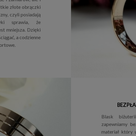
tkie złote obrączki
ny, czyli posiadają
wki sprawia, że
est mniejsza. Dzięki
ściągać, a codzienne
ortowe.
BEZPŁA
Blask biżuter
zapewniamy bez
materiał który