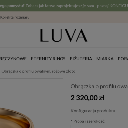
jego pomysłu?
Zobacz jak łatwo zaprojektujesz je sam - poznaj KONF
Korekta rozmiaru
ZARĘCZYNOWE
ETERNITY RINGS
BIŻUTERIA
MIARKA
POR
Obrączka o profilu owalnym, różowe złoto
Obrączka o profilu ow
2 320,00 zł
Konfiguracja produktu
*
Próba i szerokość: