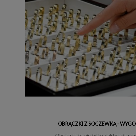
OBRĄCZKI Z SOCZEWKĄ - WYGO
Obrączka to nie tylko deklaracja uczu