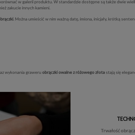
porównać w galerii produktu. W standardzie dostępne są także dwie wielk
ież zakucie innych kamieni.
brączki
. Można umieścić w nim ważną datę, imiona, inicjały, krótką sent
oraz wykonania graweru
obrączki owalne z różowego złota
stają się elega
TECHN
Trwałość obrącze