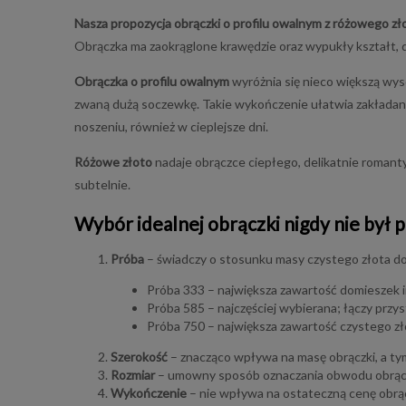
Nasza propozycja obrączki o profilu owalnym z różowego zł
Obrączka ma zaokrąglone krawędzie oraz wypukły kształt, dz
Obrączka o profilu owalnym
wyróżnia się nieco większą wyso
zwaną dużą soczewkę. Takie wykończenie ułatwia zakładanie
noszeniu, również w cieplejsze dni.
Różowe złoto
nadaje obrączce ciepłego, delikatnie romant
subtelnie.
Wybór idealnej obrączki nigdy nie był 
Próba
– świadczy o stosunku masy czystego złota do
Próba 333 – największa zawartość domieszek i
Próba 585 – najczęściej wybierana; łączy przy
Próba 750 – największa zawartość czystego zło
Szerokość
– znacząco wpływa na masę obrączki, a ty
Rozmiar
– umowny sposób oznaczania obwodu obrączki.
Wykończenie
– nie wpływa na ostateczną cenę obrąc