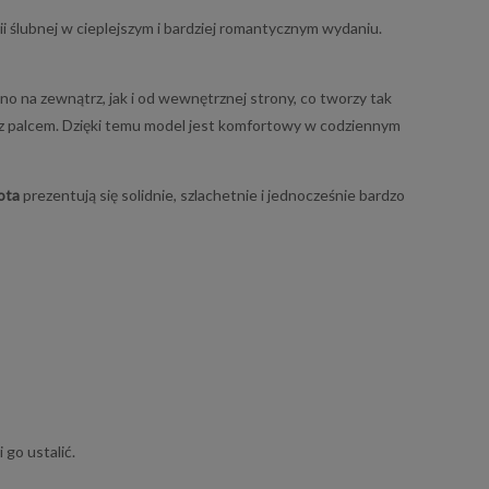
ii ślubnej w cieplejszym i bardziej romantycznym wydaniu.
no na zewnątrz, jak i od wewnętrznej strony, co tworzy tak
i z palcem. Dzięki temu model jest komfortowy w codziennym
ota
prezentują się solidnie, szlachetnie i jednocześnie bardzo
go ustalić.