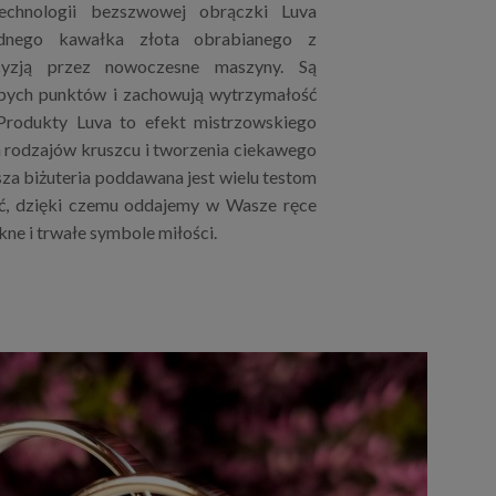
technologii bezszwowej obrączki Luva
dnego kawałka złota obrabianego z
cyzją przez nowoczesne maszyny. Są
bych punktów i zachowują wytrzymałość
 Produkty Luva to efekt mistrzowskiego
h rodzajów kruszcu i tworzenia ciekawego
za biżuteria poddawana jest wielu testom
ć, dzięki czemu oddajemy w Wasze ręce
kne i trwałe symbole miłości.