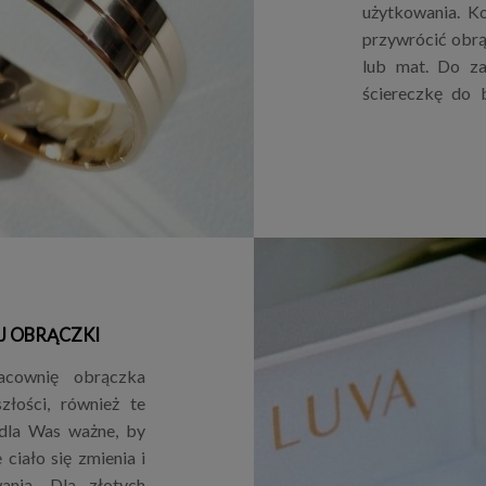
użytkowania. Ko
przywrócić obrą
lub mat. Do za
ściereczkę do b
J OBRĄCZKI
acownię obrączka
złości, również te
 dla Was ważne, by
ciało się zmienia i
nia. Dla złotych