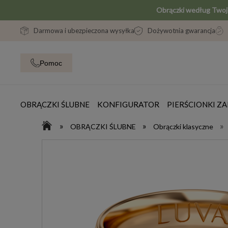
Obrączki według Two
Darmowa i ubezpieczona wysyłka
Dożywotnia gwarancja
Pomoc
OBRĄCZKI ŚLUBNE
KONFIGURATOR
PIERŚCIONKI 
»
»
»
OBRĄCZKI ŚLUBNE
Obrączki klasyczne