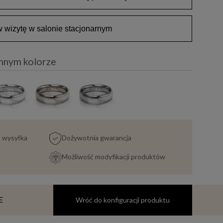
wizytę w salonie stacjonarnym
innym kolorze
a wysyłka
Dożywotnia gwarancja
Możliwość modyfikacji produktów
E
Wróć do konfiguracji produktu