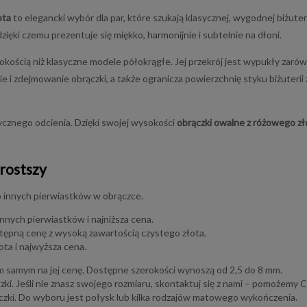
ota
to elegancki wybór dla par, które szukają klasycznej, wygodnej biżuter
ięki czemu prezentuje się miękko, harmonijnie i subtelnie na dłoni.
kością niż klasyczne modele półokrągłe. Jej przekrój jest wypukły zarów
 i zdejmowanie obrączki, a także ogranicza powierzchnię styku biżuteri
ycznego odcienia. Dzięki swojej wysokości
obrączki owalne z różowego zł
prostszy
 innych pierwiastków w obrączce.
nnych pierwiastków i najniższa cena.
stępną cenę z wysoką zawartością czystego złota.
ta i najwyższa cena.
m samym na jej cenę. Dostępne szerokości wynoszą od 2,5 do 8 mm.
 Jeśli nie znasz swojego rozmiaru, skontaktuj się z nami – pomożemy Ci 
zki. Do wyboru jest połysk lub kilka rodzajów matowego wykończenia.