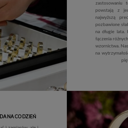
zastosowaniu 
powstają z je
najwyższą pre
pozbawione sła
na długie lata.
łączenia różnyc
wzornictwa. Nas
na wytrzymałoś
pię
DA NA CO DZIEŃ
ć i zamiarów, ale i