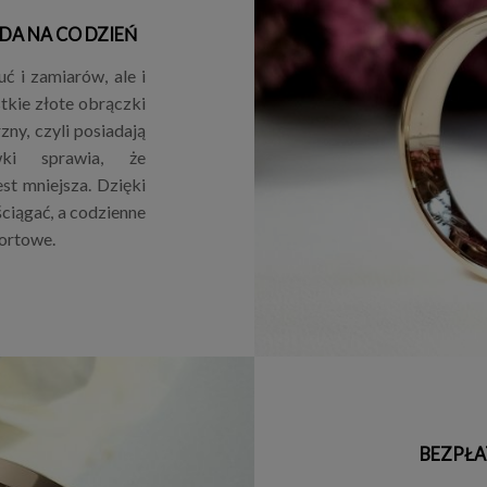
DA NA CO DZIEŃ
ć i zamiarów, ale i
tkie złote obrączki
ny, czyli posiadają
wki sprawia, że
est mniejsza. Dzięki
ściągać, a codzienne
ortowe.
BEZPŁA