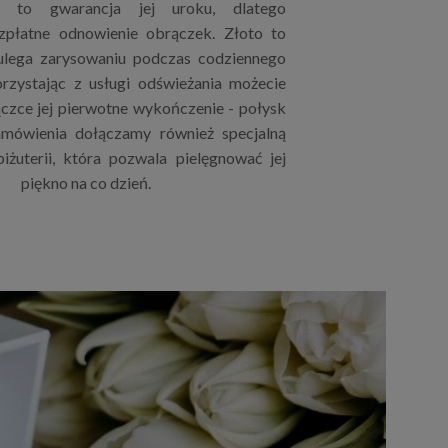
ii to gwarancja jej uroku, dlatego
płatne odnowienie obrączek. Złoto to
 ulega zarysowaniu podczas codziennego
rzystając z usługi odświeżania możecie
czce jej pierwotne wykończenie - połysk
mówienia dołączamy również specjalną
iżuterii, która pozwala pielęgnować jej
piękno na co dzień.