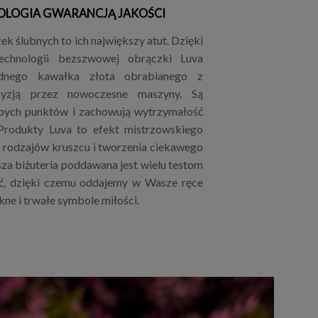
OLOGIA GWARANCJĄ JAKOŚCI
k ślubnych to ich największy atut. Dzięki
technologii bezszwowej obrączki Luva
dnego kawałka złota obrabianego z
cyzją przez nowoczesne maszyny. Są
bych punktów i zachowują wytrzymałość
 Produkty Luva to efekt mistrzowskiego
h rodzajów kruszcu i tworzenia ciekawego
za biżuteria poddawana jest wielu testom
ć, dzięki czemu oddajemy w Wasze ręce
kne i trwałe symbole miłości.