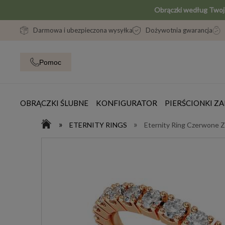
Obrączki według Two
Darmowa i ubezpieczona wysyłka
Dożywotnia gwarancja
Pomoc
OBRĄCZKI ŚLUBNE
KONFIGURATOR
PIERŚCIONKI 
»
»
ETERNITY RINGS
Eternity Ring Czerwone Z