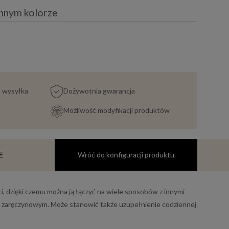
innym kolorze
a wysyłka
Dożywotnia gwarancja
Możliwość modyfikacji produktów
E
Wróć do konfiguracji produktu
 dzięki czemu można ją łączyć na wiele sposobów z innymi
em zaręczynowym. Może stanowić także uzupełnienie codziennej