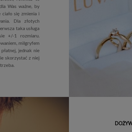
 dla Was ważne, by
ciało się zmienia i
nia. Dla złotych
ierwsza taka usługa
ie +/-1 rozmiaru.
owaniem, milgryfem
płatnej, jednak nie
e skorzystać z niej
otrzeba.
DOŻYW