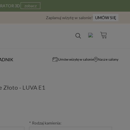
IGURATOR 3D
zobacz
Zaplanuj wizytę w salonie!
UMÓW SIĘ
ADNIK
Umów wizytę w salonie
Nasze salony
e Złoto - LUVA E1
*
Rodzaj kamienia: