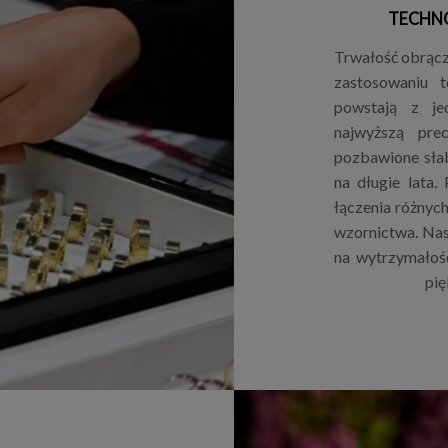
TECHN
Trwałość obrącze
zastosowaniu 
powstają z je
najwyższą pre
pozbawione sła
na długie lata.
łączenia różnyc
wzornictwa. Nas
na wytrzymałoś
pię