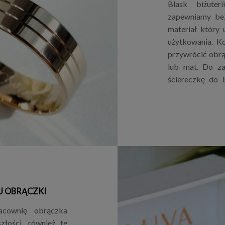
Blask biżuter
zapewniamy bez
materiał który
użytkowania. Ko
przywrócić obrą
lub mat. Do za
ściereczkę do b
J OBRĄCZKI
acownię obrączka
złości, również te