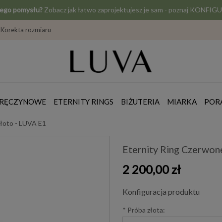
jego pomysłu?
Zobacz jak łatwo zaprojektujesz je sam - poznaj KONF
Korekta rozmiaru
ZARĘCZYNOWE
ETERNITY RINGS
BIŻUTERIA
MIARKA
POR
łoto - LUVA E1
Eternity Ring Czerwon
2 200,00 zł
Konfiguracja produktu
*
Próba złota: