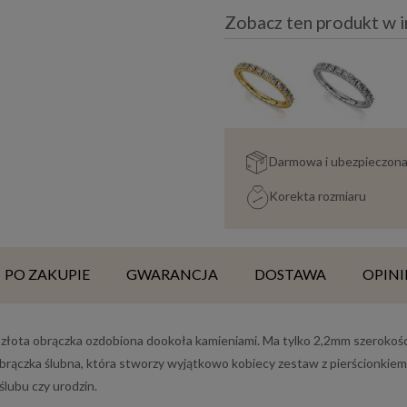
Zobacz ten produkt w 
Darmowa i ubezpieczon
Korekta rozmiaru
PO ZAKUPIE
GWARANCJA
DOSTAWA
OPINI
łota obrączka ozdobiona dookoła kamieniami. Ma tylko 2,2mm szerokości,
 obrączka ślubna, która stworzy wyjątkowo kobiecy zestaw z pierścionki
ślubu czy urodzin.