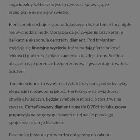
Jego idealny szlif oraz wysoka czystość sprawiają, że
przepięknie mieni się w świetle.
Pierścionek cechuje się ponadczasowym kształtem, który nigdy
nie wychodzi z mody. Obrączka dzięki zwężeniu przy koronie
delikatnie eksponuje centralny diament. Pod brylantem
znajdują się
finezyjne wycięcia
, które nadają pierścionkowi
lekkości i podkreślają blask kamienia z każdej strony. Solidna
obrączka daje poczucie bezpieczeństwa i gwarantuje trwałość
biżuterii.
Ten pierścionek to wybór dla tych, którzy cenią sobie klasykę,
elegancję i niezawodną jakość. Perfekcyjny na wyjątkową
chwilę oświadczyn, będzie symbolem miłości, która trwa na
zawsze.
Certyfikowany diament o masie 0,70ct to luksusowa
propozycja na zaręczyny
- kamień o tej masie przyciąga
spojrzenia i czaruje blaskiem.
Parametry brylantu potwierdza dołączony do zakupu