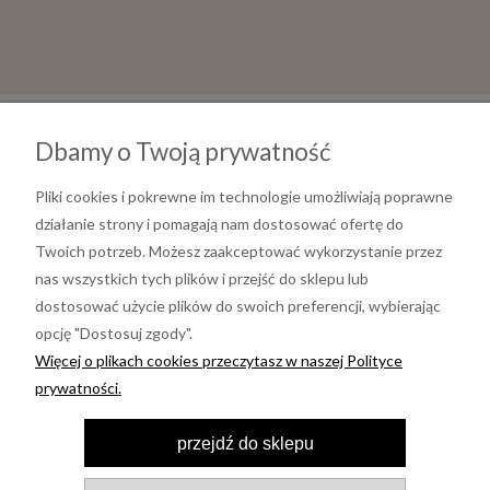
Dbamy o Twoją prywatność
Pliki cookies i pokrewne im technologie umożliwiają poprawne
działanie strony i pomagają nam dostosować ofertę do
Twoich potrzeb. Możesz zaakceptować wykorzystanie przez
nas wszystkich tych plików i przejść do sklepu lub
dostosować użycie plików do swoich preferencji, wybierając
opcję "Dostosuj zgody".
Informacje
Więcej o plikach cookies przeczytasz w naszej Polityce
prywatności.
Moje konto
przejdź do sklepu
Pomoc