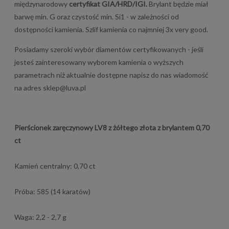
międzynarodowy
certyfikat GIA/HRD/IGI.
Brylant będzie miał
barwę min. G oraz czystość min. Si1 - w zależności od
dostępności kamienia. Szlif kamienia co najmniej 3x very good.
Posiadamy szeroki wybór diamentów certyfikowanych - jeśli
jesteś zainteresowany wyborem kamienia o wyższych
parametrach niż aktualnie dostępne napisz do nas wiadomość
na adres
sklep@luva.pl
Pierścionek zaręczynowy LV8 z żółtego złota z brylantem 0,70
ct
Kamień centralny: 0,70 ct
Próba: 585 (14 karatów)
Waga: 2,2 - 2,7 g