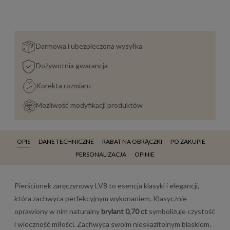
Darmowa i ubezpieczona wysyłka
Dożywotnia gwarancja
Korekta rozmiaru
Możliwość modyfikacji produktów
OPIS
DANE TECHNICZNE
RABAT NA OBRĄCZKI
PO ZAKUPIE
PERSONALIZACJA
OPINIE
Pierścionek zaręczynowy LV8 to esencja klasyki i elegancji,
która zachwyca perfekcyjnym wykonaniem. Klasycznie
oprawiony w nim naturalny
brylant 0,70 ct
symbolizuje czystość
i wieczność miłości. Zachwyca swoim nieskazitelnym blaskiem.