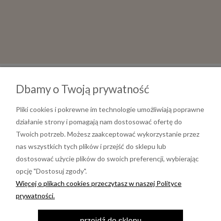
Dbamy o Twoją prywatność
Pliki cookies i pokrewne im technologie umożliwiają poprawne
działanie strony i pomagają nam dostosować ofertę do
Twoich potrzeb. Możesz zaakceptować wykorzystanie przez
nas wszystkich tych plików i przejść do sklepu lub
dostosować użycie plików do swoich preferencji, wybierając
opcję "Dostosuj zgody".
Informacje
Więcej o plikach cookies przeczytasz w naszej Polityce
prywatności.
Moje konto
przejdź do sklepu