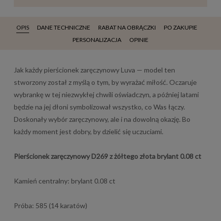
OPIS
DANE TECHNICZNE
RABAT NA OBRĄCZKI
PO ZAKUPIE
PERSONALIZACJA
OPINIE
Jak każdy pierścionek zaręczynowy Luva — model ten
stworzony został z myślą o tym, by wyrażać miłość. Oczaruje
wybrankę w tej niezwykłej chwili oświadczyn, a później latami
będzie na jej dłoni symbolizował wszystko, co Was łączy.
Doskonały wybór zaręczynowy, ale i na dowolną okazję. Bo
każdy moment jest dobry, by dzielić się uczuciami.
Pierścionek zaręczynowy D269 z żółtego złota brylant 0.08 ct
Kamień centralny: brylant 0.08 ct
Próba: 585 (14 karatów)