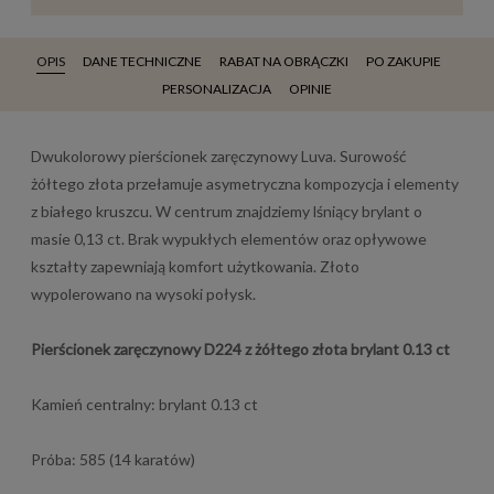
OPIS
DANE TECHNICZNE
RABAT NA OBRĄCZKI
PO ZAKUPIE
PERSONALIZACJA
OPINIE
Dwukolorowy pierścionek zaręczynowy Luva. Surowość
żółtego złota przełamuje asymetryczna kompozycja i elementy
z białego kruszcu. W centrum znajdziemy lśniący brylant o
masie 0,13 ct. Brak wypukłych elementów oraz opływowe
kształty zapewniają komfort użytkowania. Złoto
wypolerowano na wysoki połysk.
Pierścionek zaręczynowy D224 z żółtego złota brylant 0.13 ct
Kamień centralny: brylant 0.13 ct
Próba: 585 (14 karatów)