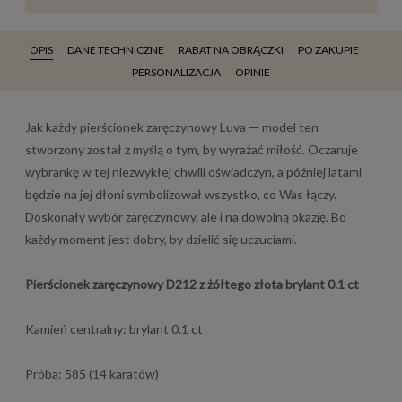
OPIS
DANE TECHNICZNE
RABAT NA OBRĄCZKI
PO ZAKUPIE
PERSONALIZACJA
OPINIE
Jak każdy pierścionek zaręczynowy Luva — model ten
stworzony został z myślą o tym, by wyrażać miłość. Oczaruje
wybrankę w tej niezwykłej chwili oświadczyn, a później latami
będzie na jej dłoni symbolizował wszystko, co Was łączy.
Doskonały wybór zaręczynowy, ale i na dowolną okazję. Bo
każdy moment jest dobry, by dzielić się uczuciami.
Pierścionek zaręczynowy D212 z żółtego złota brylant 0.1 ct
Kamień centralny: brylant 0.1 ct
Próba: 585 (14 karatów)