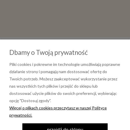
Dbamy o Twoją prywatność
Pliki cookies i pokrewne im technologie umożliwiają poprawne
działanie strony i pomagają nam dostosować ofertę do
Twoich potrzeb. Możesz zaakceptować wykorzystanie przez
nas wszystkich tych plików i przejść do sklepu lub
dostosować użycie plików do swoich preferencji, wybierając
opcję "Dostosuj zgody".
Informacje
Więcej o plikach cookies przeczytasz w naszej Polityce
prywatności.
Moje konto
przejdź do sklepu