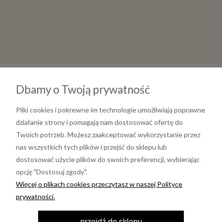
Dbamy o Twoją prywatność
Pliki cookies i pokrewne im technologie umożliwiają poprawne
działanie strony i pomagają nam dostosować ofertę do
Twoich potrzeb. Możesz zaakceptować wykorzystanie przez
nas wszystkich tych plików i przejść do sklepu lub
dostosować użycie plików do swoich preferencji, wybierając
opcję "Dostosuj zgody".
Informacje
Więcej o plikach cookies przeczytasz w naszej Polityce
prywatności.
Moje konto
przejdź do sklepu