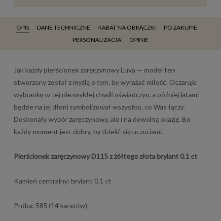
OPIS
DANE TECHNICZNE
RABAT NA OBRĄCZKI
PO ZAKUPIE
PERSONALIZACJA
OPINIE
Jak każdy pierścionek zaręczynowy Luva — model ten
stworzony został z myślą o tym, by wyrażać miłość. Oczaruje
wybrankę w tej niezwykłej chwili oświadczyn, a później latami
będzie na jej dłoni symbolizował wszystko, co Was łączy.
Doskonały wybór zaręczynowy, ale i na dowolną okazję. Bo
każdy moment jest dobry, by dzielić się uczuciami.
Pierścionek zaręczynowy D115 z żółtego złota brylant 0.1 ct
Kamień centralny: brylant 0.1 ct
Próba: 585 (14 karatów)