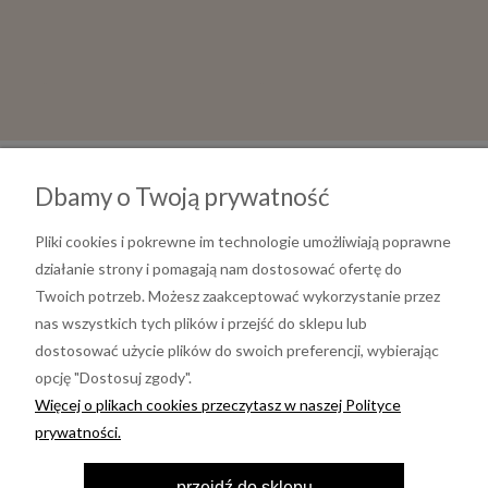
Dbamy o Twoją prywatność
Pliki cookies i pokrewne im technologie umożliwiają poprawne
działanie strony i pomagają nam dostosować ofertę do
Twoich potrzeb. Możesz zaakceptować wykorzystanie przez
nas wszystkich tych plików i przejść do sklepu lub
dostosować użycie plików do swoich preferencji, wybierając
opcję "Dostosuj zgody".
Informacje
Więcej o plikach cookies przeczytasz w naszej Polityce
prywatności.
Moje konto
przejdź do sklepu