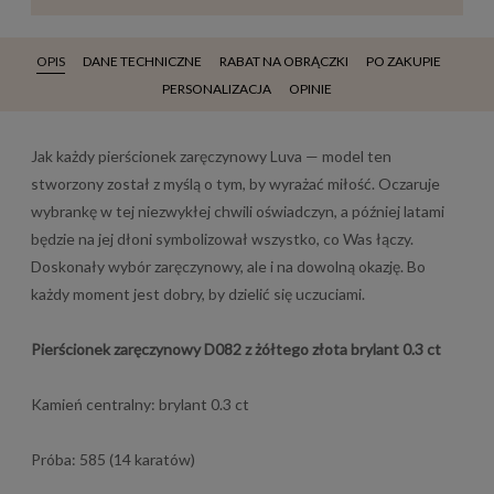
OPIS
DANE TECHNICZNE
RABAT NA OBRĄCZKI
PO ZAKUPIE
PERSONALIZACJA
OPINIE
Jak każdy pierścionek zaręczynowy Luva — model ten
stworzony został z myślą o tym, by wyrażać miłość. Oczaruje
wybrankę w tej niezwykłej chwili oświadczyn, a później latami
będzie na jej dłoni symbolizował wszystko, co Was łączy.
Doskonały wybór zaręczynowy, ale i na dowolną okazję. Bo
każdy moment jest dobry, by dzielić się uczuciami.
Pierścionek zaręczynowy D082 z żółtego złota brylant 0.3 ct
Kamień centralny: brylant 0.3 ct
Próba: 585 (14 karatów)