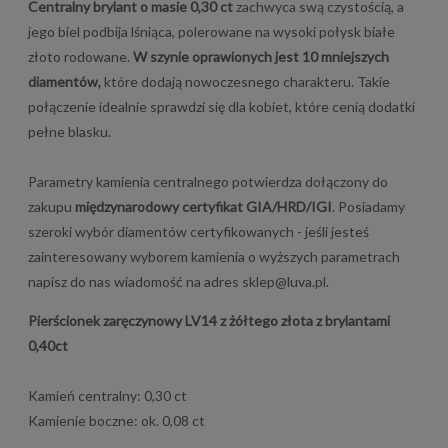
Centralny brylant o masie 0,30 ct
zachwyca swą czystością, a
jego biel podbija lśniąca, polerowane na wysoki połysk białe
złoto rodowane.
W szynie oprawionych jest 10 mniejszych
diamentów,
które dodają nowoczesnego charakteru. Takie
połączenie idealnie sprawdzi się dla kobiet, które cenią dodatki
pełne blasku.
Parametry kamienia centralnego potwierdza dołączony do
zakupu
międzynarodowy certyfikat GIA/HRD/IGI
. Posiadamy
szeroki wybór diamentów certyfikowanych - jeśli jesteś
zainteresowany wyborem kamienia o wyższych parametrach
napisz do nas wiadomość na adres
sklep@luva.pl
.
Pierścionek zaręczynowy LV14 z żółtego złota z brylantami
0,40ct
Kamień centralny: 0,30 ct
Kamienie boczne: ok. 0,08 ct