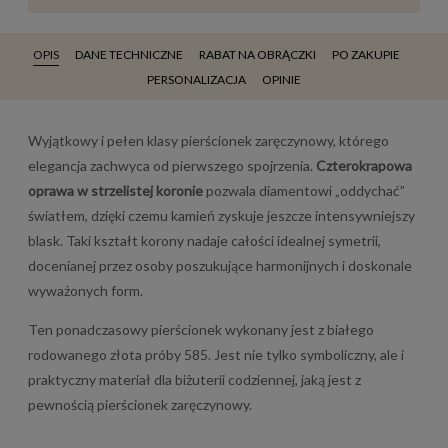
OPIS
DANE TECHNICZNE
RABAT NA OBRĄCZKI
PO ZAKUPIE
PERSONALIZACJA
OPINIE
Wyjątkowy i pełen klasy pierścionek zaręczynowy, którego
elegancja zachwyca od pierwszego spojrzenia.
Czterokrapowa
oprawa w strzelistej koronie
pozwala diamentowi „oddychać”
światłem, dzięki czemu kamień zyskuje jeszcze intensywniejszy
blask. Taki kształt korony nadaje całości idealnej symetrii,
docenianej przez osoby poszukujące harmonijnych i doskonale
wyważonych form.
Ten ponadczasowy pierścionek wykonany jest z białego
rodowanego złota próby 585. Jest nie tylko symboliczny, ale i
praktyczny materiał dla biżuterii codziennej, jaką jest z
pewnością pierścionek zaręczynowy.