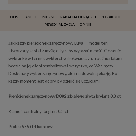
OPIS
DANE TECHNICZNE
RABAT NA OBRĄCZKI
PO ZAKUPIE
PERSONALIZACJA
OPINIE
Jak każdy pierścionek zaręczynowy Luva — model ten
stworzony został z myślą o tym, by wyrażać miłość. Oczaruje
wybrankę w tej niezwykłej chwili oświadczyn, a później latami
będzie na jej dłoni symbolizował wszystko, co Was łączy.
Doskonały wybór zaręczynowy, ale i na dowolną okazję. Bo
każdy moment jest dobry, by dzielić się uczuciami.
Pierścionek zaręczynowy D082 z białego złota brylant 0.3 ct
Kamień centralny: brylant 0.3 ct
Próba: 585 (14 karatów)