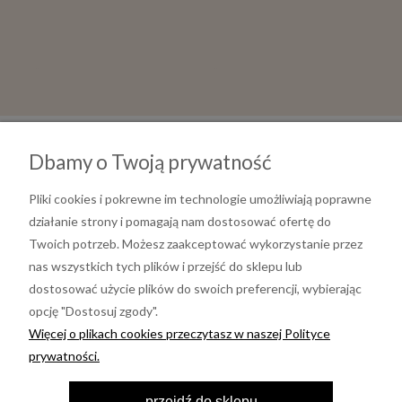
Dbamy o Twoją prywatność
Pliki cookies i pokrewne im technologie umożliwiają poprawne
działanie strony i pomagają nam dostosować ofertę do
Twoich potrzeb. Możesz zaakceptować wykorzystanie przez
nas wszystkich tych plików i przejść do sklepu lub
dostosować użycie plików do swoich preferencji, wybierając
opcję "Dostosuj zgody".
Informacje
Więcej o plikach cookies przeczytasz w naszej Polityce
prywatności.
Moje konto
przejdź do sklepu