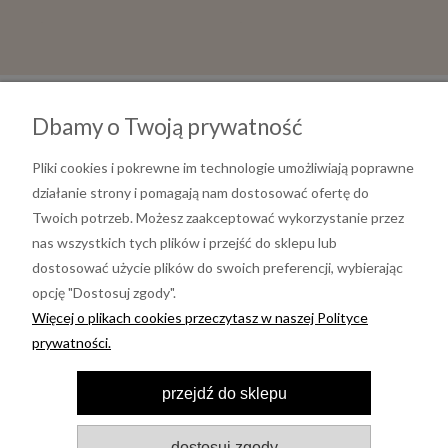
Dbamy o Twoją prywatność
Pliki cookies i pokrewne im technologie umożliwiają poprawne
działanie strony i pomagają nam dostosować ofertę do
Twoich potrzeb. Możesz zaakceptować wykorzystanie przez
nas wszystkich tych plików i przejść do sklepu lub
dostosować użycie plików do swoich preferencji, wybierając
opcję "Dostosuj zgody".
Informacje
Więcej o plikach cookies przeczytasz w naszej Polityce
prywatności.
Moje konto
przejdź do sklepu
Pomoc
dostosuj zgody