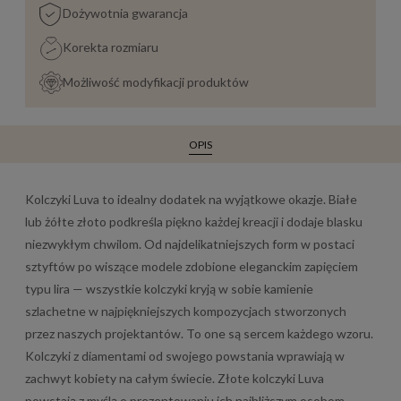
Dożywotnia gwarancja
Korekta rozmiaru
Możliwość modyfikacji produktów
OPIS
Kolczyki Luva to idealny dodatek na wyjątkowe okazje. Białe
lub żółte złoto podkreśla piękno każdej kreacji i dodaje blasku
niezwykłym chwilom. Od najdelikatniejszych form w postaci
sztyftów po wiszące modele zdobione eleganckim zapięciem
typu lira — wszystkie kolczyki kryją w sobie kamienie
szlachetne w najpiękniejszych kompozycjach stworzonych
przez naszych projektantów. To one są sercem każdego wzoru.
Kolczyki z diamentami od swojego powstania wprawiają w
zachwyt kobiety na całym świecie. Złote kolczyki Luva
powstają z myślą o prezentowaniu ich najbliższym osobom.